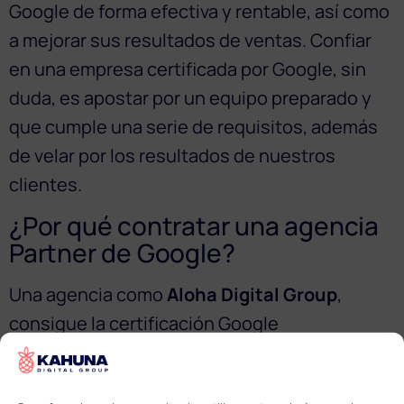
Google de forma efectiva y rentable, así como
a mejorar sus resultados de ventas. Confiar
en una empresa certificada por Google, sin
duda, es apostar por un equipo preparado y
que cumple una serie de requisitos, además
de velar por los resultados de nuestros
clientes.
¿Por qué contratar una agencia
Partner de Google?
Una agencia como
Aloha Digital Group
,
consigue la certificación Google
Partner gracias a 3 requisitos fundamentales:
Hemos demostrado