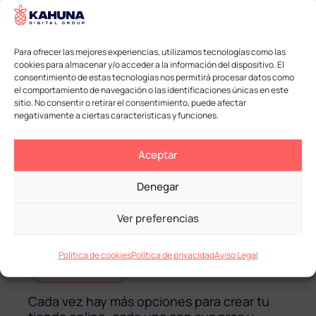
PARA TU WEB
Web
Para ofrecer las mejores experiencias, utilizamos tecnologías como las
cookies para almacenar y/o acceder a la información del dispositivo. El
La mayor parte de los problemas con los
consentimiento de estas tecnologías nos permitirá procesar datos como
que lidiamos son causados por el servidor
el comportamiento de navegación o las identificaciones únicas en este
donde está la web. Problemas con el envío
sitio. No consentir o retirar el consentimiento, puede afectar
y recepción de los correos electrónicos,
negativamente a ciertas características y funciones.
lentitud en la web, webs que se caen o que
son...
Aceptar
Leer artículo
Denegar
¿QUÉ TIENDA ONLINE
Ver preferencias
ESCOGER?
Política de cookies
Política de privacidad
Aviso Legal
Ecommerce
,
Web
Cada vez hay más opciones para crear tu