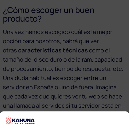
¿Cómo escoger un buen
producto?
Una vez hemos escogido cuál es la mejor
opción para nosotros, habrá que ver
otras
características técnicas
como el
tamaño del disco duro o de la ram, capacidad
de procesamiento, tiempo de respuesta, etc.
Una duda habitual es escoger entre un
servidor en España o uno de fuera. Imagina
que cada vez que quieres ver tu web se hace
una llamada al servidor, si tu servidor está en
la otra punta del mundo habrá que ir
repitiendo la llmada por diferentes países